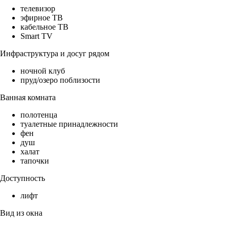
телевизор
эфирное ТВ
кабельное ТВ
Smart TV
Инфраструктура и досуг рядом
ночной клуб
пруд/озеро поблизости
Ванная комната
полотенца
туалетные принадлежности
фен
душ
халат
тапочки
Доступность
лифт
Вид из окна