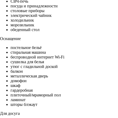
СВЧ-печь
посуда и принадлежности
столовые приборы
электрический чайник
холодильник
морозильник
обеденный стол
Оснащение
постельное бельё
стиральная машина
беспроводной интернет Wi-Fi
сушилка для белья
утюг с гладильной доской
балкон
металлическая дверь
домофон
шкаф
гардеробная
плиточный/мраморный пол
ламинат
шторы блэкаут
Для досуга