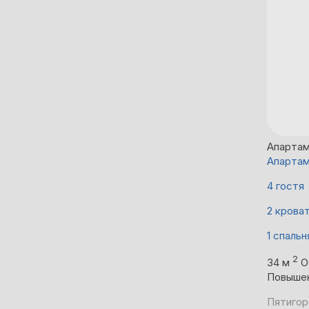
Апарта
Апартам
4 гостя
2 крова
1 спальн
2
34 м
О
Повыше
Пятигор