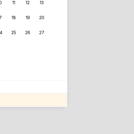
0
11
12
13
7
18
19
20
4
25
26
27
ле оценки проживания.