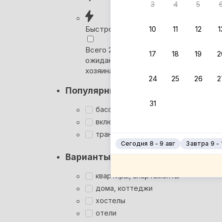
3
4
5
Вернём 
после о
Быстрое бронирование
10
11
12
1
Выбира
Всего 2 минуты, без
17
18
19
2
ожидания ответа от
Мгновен
хозяина
24
25
26
2
Суперхо
Популярные фильтры
Кэшбэк
31
Заброни
бассейн
Подроб
включён завтрак
трансфер
Сегодня 8 - 9 авг
Завтра 9 - 
Варианты размещения
квартиры, апартаменты
дома, коттеджи
хостелы
отели