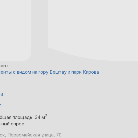
мент
енты с видом на гору Бештау и парк Кирова
ти
я
2
бщая площадь: 34 м
нный спрос
ск, Первомайская улица, 70