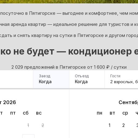
посуточно в Пятигорске — выгоднее и комфортнее, чем ном
ная аренда квартир — идеальное решение для туристов и к
дать и снять квартиру на сутки в Пятигорске и другом горо
ко не будет — кондиционер е
2 029 предложений в Пятигорске oт 1 600
₽
/ сутки
Заезд
Отъезд
Гости
Когда
Когда
2 взрослых,
б
ример
Санкт-Петербург
Москва
Сочи
Минск
Казань
Дагестан
Кисловодск
Аб
т 2026
Сентяб
Квартиры
Гостиницы
Дома
Частный сектор
т
пт
сб
вс
пн
вт
ср
вариантов
1
2
1
2
 до 30% за бронь