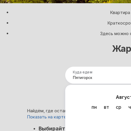
Квартира 
Краткосроч
Здесь можно с
Жар
Куда едем
Нап
Авгус
пн
вт
ср
ч
Найдём, где остановиться в Пятигорске: 2 029 
Показать на карте
Кэшбэк
Выбирайте лучшее