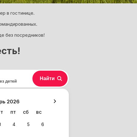
ер в гостинице.
омандированных.
де без посредников!
сть!
Найти
ез детей
хазия
рь 2026
чт
пт
сб
вс
3
4
5
6